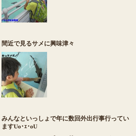
間近で見るサメに興味津々
みんなといっしょで年に数回外出行事行ってい
ますUo･ｪ･oU