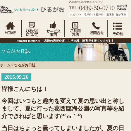
Summer memories |君津の通所介護・生活介護、障害児支援【ひるがお】
ホーム
>
ひるがお日誌
2015.09.26
皆様こんにちは！
今回はいつもと趣向を変えて夏の思い出と称し
まして、夏に行った葛西臨海公園の写真等を紹
介できればと思います(*´ω｀*)
当日はちょっと曇ってしまいましたが、夏の日