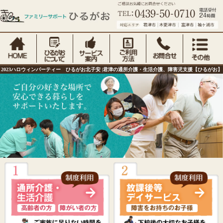
2023ハロウィンパーティー ひるがお北子安 |君津の通所介護・生活介護、障害児支援【ひるがお】