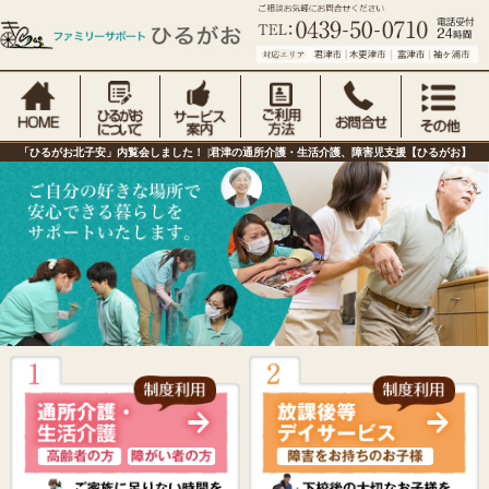
「ひるがお北子安」内覧会しました！ |君津の通所介護・生活介護、障害児支援【ひるがお】