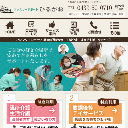
バレンタインデー♡ |君津の通所介護・生活介護、障害児支援【ひるがお】