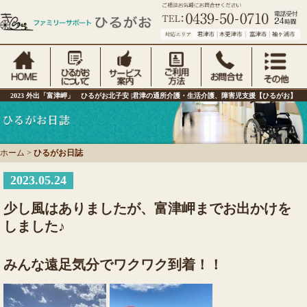
2023 外出「富津岬」 ひるがお北子安 |君津の通所介護・生活介護、障害児支援【ひるがお】
ホーム
>
ひるがお日誌
2023.05.24
少し風はありましたが、富津岬までお出かけを
しました♪
みんな遠足気分でワクワク到着！！