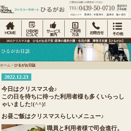
2022クリスマス会 ひるがお北子安 |君津の通所介護・生活介護、障害児支援【ひるがお】
ホーム
>
ひるがお日誌
2022.12.23
今日はクリスマス会♪
この日を待ちに待った利用者様も多くいらっし
ゃいました!(^^)!
お昼ご飯はクリスマスらしいメニュー♪
職員と利用者様で司会進行。