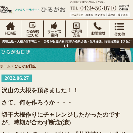
調理活動～大根の甘酢漬け～ ひるがお北子安 |君津の通所介護・生活介護、障害児支援【ひるが
お】
ホーム
>
ひるがお日誌
2022.06.27
沢山の大根を頂きました！！
さて、何を作ろうか・・・
切干大根作りにチャレンジしたかったのです
が、時期が合わず断念(涙)