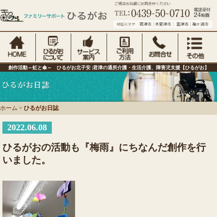
創作活動～虹と傘～ ひるがお北子安 |君津の通所介護・生活介護、障害児支援【ひるがお】
ホーム
>
ひるがお日誌
2022.06.08
ひるがおの活動も『梅雨』にちなんだ創作を行
いました。