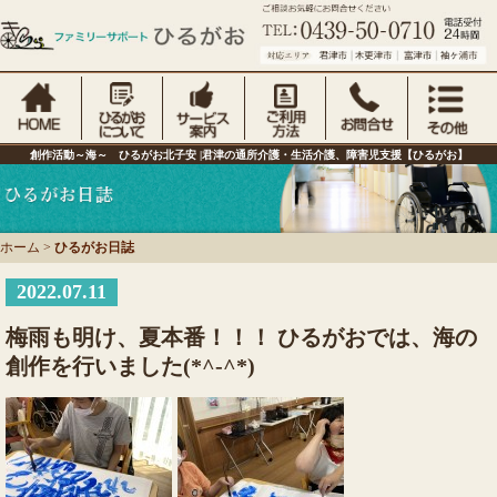
創作活動～海～ ひるがお北子安 |君津の通所介護・生活介護、障害児支援【ひるがお】
ホーム
>
ひるがお日誌
2022.07.11
梅雨も明け、夏本番！！！ ひるがおでは、海の
創作を行いました(*^-^*)